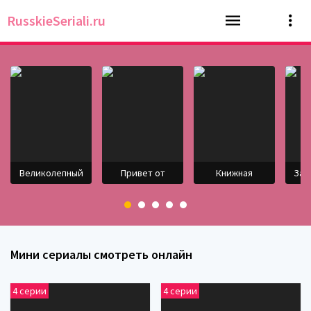
RusskieSeriali.ru
Великолепный
Привет от
Книжная
Зав
Мини сериалы смотреть онлайн
4 серии
4 серии