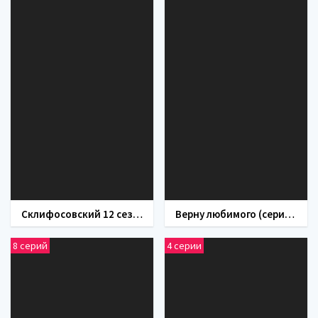
Склифосовский 12 сезон
Верну любимого (сериал 2021)
8 серий
4 серии