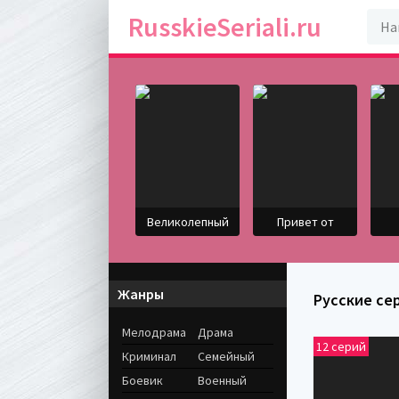
RusskieSeriali.ru
Великолепный
Привет от
Жанры
Русские се
Мелодрама
Драма
12 серий
Криминал
Семейный
Боевик
Военный