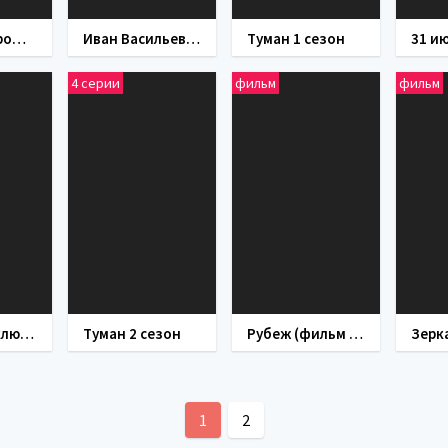
Тариф на прошлое (сериал 2013)
Иван Васильевич меняет профессию (фильм 1973)
Туман 1 сезон
4 серии
фильм
фильм
Новые приключения янки при дворе короля Артура (фильм 1988)
Туман 2 сезон
Рубеж (фильм 2018)
1
2