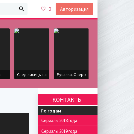
0
Авторизация
я
След лисицы на
Русалка. Озеро
КОНТАКТЫ
По годам
Сериалы 2018 года
Сериалы 2019 года