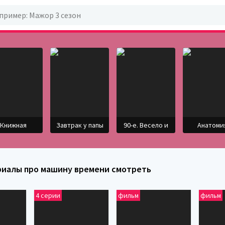
Книжная
Завтрак у папы
90-е. Весело и
Анатоми
риалы про машину времени смотреть
4 серии
фильм
фильм