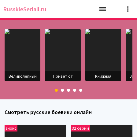
RusskieSeriali.ru
Великолепный
Привет от
Книжная
Зав
Смотреть русские боевики онлайн
анонс
32 серии