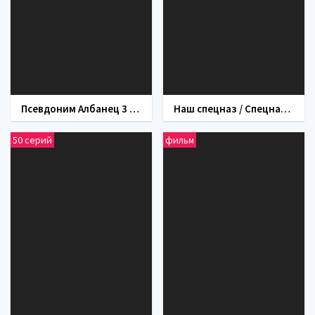
Псевдоним Албанец 3 сезон
Наш спецназ / Спецназ: ГБР (сериал 2022)
50 серий
фильм