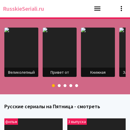
RusskieSeriali.ru
Великолепный
Привет от
Книжная
Зав
Русские сериалы на Пятница - смотреть
фильм
3 выпуска