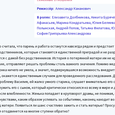
Режиссёр:
Александр Кананович
В ролях:
Елизавета Долбникова, Никита Бурячё
Афанасьев, Марина Кондратьева, Юлия Беляев
Полынская, Андрей Попов, Татьяна Филатова, Ю
София Григорьева-Александрова
 считала, что парень и работа останутся навсегда рядом и предстоит
родственников, которые становятся единственной преградой и не ра
ся с дамой без родственников. История о потерянной матери им не н
вие, отправляют решать проблемы столь важного значения. Помимо ме
нка ничего не умела, а значит, подвернувшаяся возможность внедрит
, окажется единственным случаем для проведенного расследования. 
облему Василия, ей жалко умного старика, слушает внимательно его 
ужить его с сыном, который критически относился ко всему в мире и 
сле влюбленности. Женька попадает в круговорот драмы, не понимая, 
чувствами, каким образом успевать за событиями, наконец находит в
д матери. Появиться ли шанс счастливо зажить и стать матерью? Просу
и отодвинется на многие ступени обратно?