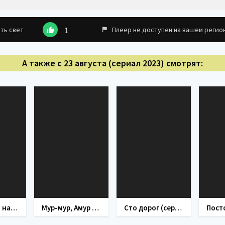
ть свет
1
Плеер не доступен на вашем регио
А также с 23 августа (сериал 2023) смотрят:
Сжечь всё и начать заново (сериал 2024)
Мур-мур, Амур (сериал 2023)
Сто дорог (сериал 2023)