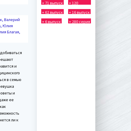
+ 71 выпуск
+ 120
выпуск
+ 62 выпуск
+ 16 выпуск
к, Валерий
+ 6 выпуск
+ 280 серия
а, Юлия
лия Благая,
 добиваться
зрешают
равится и
дицинского
ься в семью
Девушка
советы и
даже ее
как
озможность
нется ли к