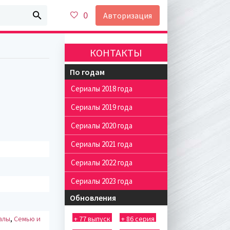
0
Авторизация
КОНТАКТЫ
По годам
Сериалы 2018 года
Сериалы 2019 года
Сериалы 2020 года
Сериалы 2021 года
Сериалы 2022 года
Сериалы 2023 года
Обновления
алы
,
Семью и
+ 77 выпуск
+ 86 серия