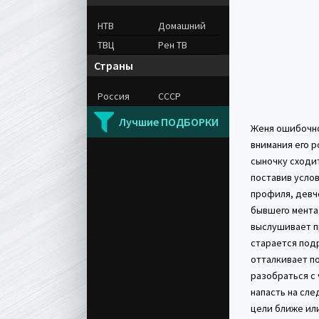
НТВ
Домашний
ТВЦ
Рен ТВ
Страны
Россия
СССР
Лучшие ПОДБОРКИ
Женя ошибочно
внимания его 
сыночку сходит
поставив усло
профиля, девчо
бывшего мента
выслушивает пр
старается подр
отталкивает по
разобраться с 
напасть на сле
цели ближе ил