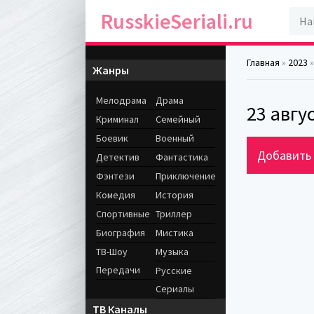
RusskieSeriali.ru
Главная
»
2023
»
Жанры
Мелодрама
Драма
23 авгу
Криминал
Семейный
Боевик
Военный
Добавить 
Детектив
Фантастика
Фэнтези
Приключение
Комедия
История
Спортивные
Триллер
Биография
Мистика
ТВ-Шоу
Музыка
Передачи
Русские
Сериалы
ТВ Каналы