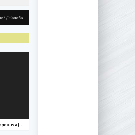
не? / Жалоба
Посторонняя (сериал 2020)