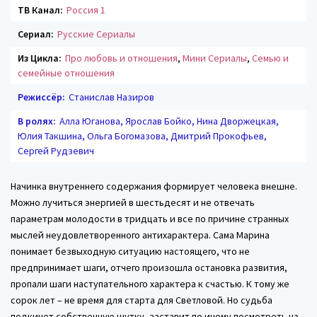
ТВ Канал:
Россия 1
Сериал:
Русские Сериалы
Из Цикла:
Про любовь и отношения
,
Мини Сериалы
,
Семью и
семейные отношения
Режиссёр:
Станислав Назиров
В ролях:
Алла Юганова, Ярослав Бойко, Нина Дворжецкая,
Юлия Такшина, Ольга Богомазова, Дмитрий Прокофьев,
Сергей Рудзевич
Начинка внутреннего содержания формирует человека внешне.
Можно лучиться энергией в шестьдесят и не отвечать
параметрам молодости в тридцать и все по причине странных
мыслей неудовлетворенного антихарактера. Сама Марина
понимает безвыходную ситуацию настоящего, что не
предпринимает шаги, отчего произошла остановка развития,
пропали шаги наступательного характера к счастью. К тому же
сорок лет – не время для старта для Светловой. Но судьба
подкинет собственную шутку, заставит по иному посмотреть на