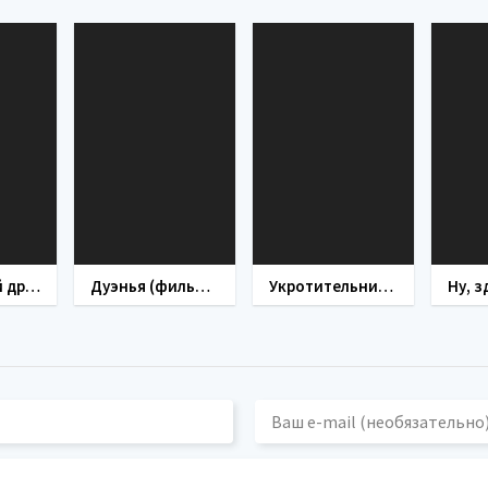
Мой первый друг (фильм 1979)
Дуэнья (фильм 1978)
Укротительница тигров (фильм 1954)