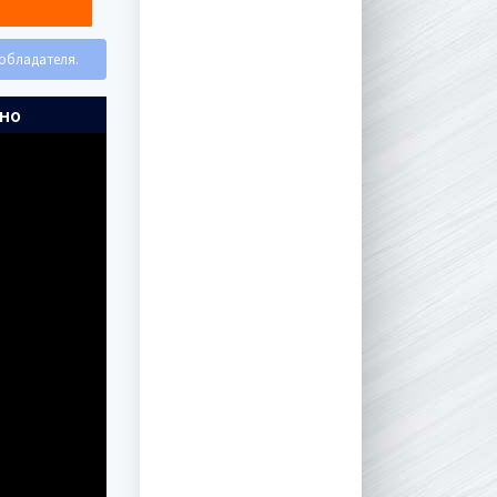
ообладателя.
тно