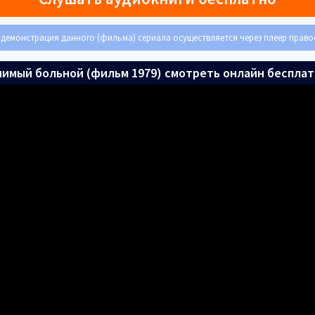
демонстрация данного (фильма) сериала осуществляется через плеер прав
имый больной (фильм 1979) смотреть онлайн беспла