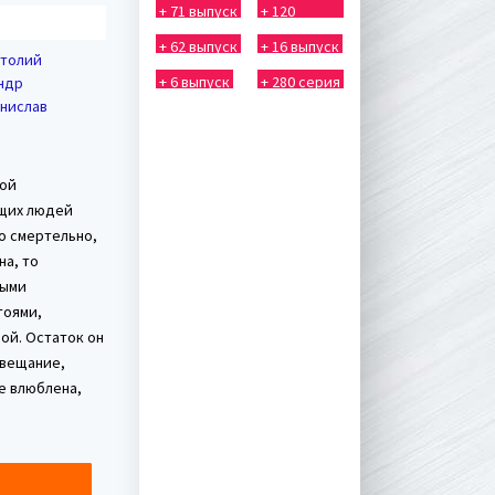
+ 71 выпуск
+ 120
выпуск
+ 62 выпуск
+ 16 выпуск
атолий
+ 6 выпуск
+ 280 серия
андр
анислав
ной
ющих людей
то смертельно,
на, то
ными
тоями,
ой. Остаток он
авещание,
же влюблена,