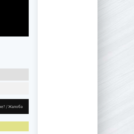
не? / Жалоба