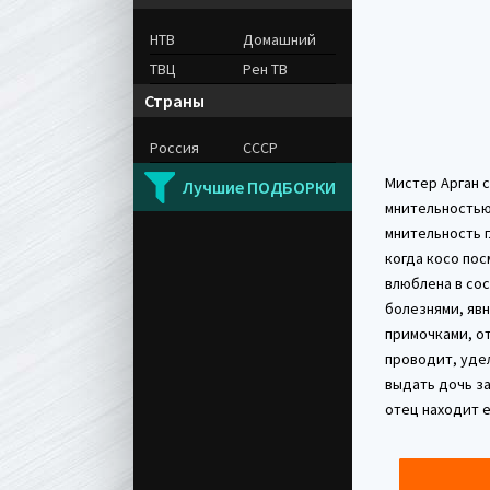
НТВ
Домашний
ТВЦ
Рен ТВ
Страны
Россия
СССР
Мистер Арган 
Лучшие ПОДБОРКИ
мнительностью
мнительность г
когда косо пос
влюблена в со
болезнями, яв
примочками, от
проводит, уде
выдать дочь за
отец находит е