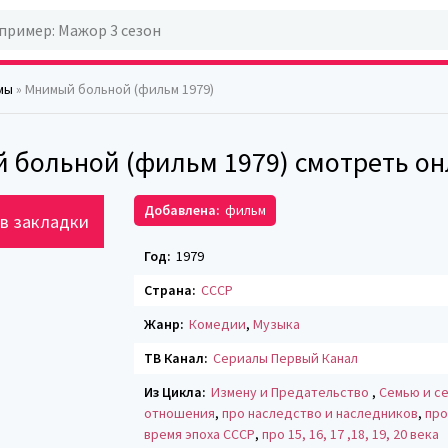
мы
» Мнимый больной (фильм 1979)
 больной (фильм 1979) смотреть о
Добавлена:
фильм
в закладки
Год:
1979
Страна:
СССР
Жанр:
Комедии
,
Музыка
ТВ Канал:
Сериалы Первый Канал
Из Цикла:
Измену и Предательство
,
Семью и с
отношения
,
про наследство и наследников
,
про
время эпоха СССР
,
про 15, 16, 17 ,18, 19, 20 века