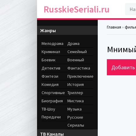
RusskieSeriali.ru
Главная
»
филь
Жанры
Мелодрама
Драма
Мнимый
Криминал
Семейный
Боевик
Военный
Добавить 
Детектив
Фантастика
Фэнтези
Приключение
Комедия
История
Спортивные
Триллер
Биография
Мистика
ТВ-Шоу
Музыка
Передачи
Русские
Сериалы
ТВ Каналы