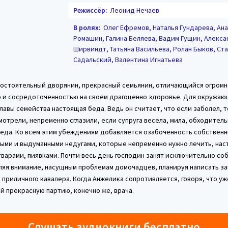
Режиссёр:
Леонид Нечаев
В ролях:
Олег Ефремов, Наталья Гундарева, Ан
Ромашин, Галина Беляева, Вадим Гущин, Алекс
Ширвиндт, Татьяна Васильева, Ролан Быков, Ст
Садальский, Валентина Игнатьева
состоятельный дворянин, прекрасный семьянин, отличающийся огром
 и сосредоточенностью на своем драгоценно здоровье. Для окружа
лавы семейства настоящая беда. Ведь он считает, что если заболел, 
мотрели, непременно сглазили, если супруга весела, мила, обходитель
седа. Ко всем этим убеждениям добавляется озабоченность собствен
ными и выдуманными недугами, которые непременно нужно лечить, нас
варами, пиявками. Почти весь день господин занят исключительно соб
ляя внимание, насущным проблемам домочадцев, планируя написать з
 приличного кавалера. Когда Анжелика сопротивляется, говоря, что у
й прекрасную партию, конечно же, врача.
Слушать аудиокниги бесплатно