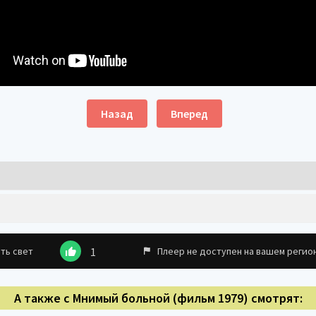
Назад
Вперед
ть свет
1
Плеер не доступен на вашем регио
А также с Мнимый больной (фильм 1979) смотрят: