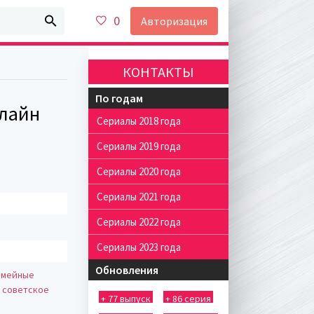
0
Авторизация
КОНТАКТЫ
По годам
нлайн
Сериалы 2018 года
Сериалы 2019 года
Сериалы 2020 года
Сериалы 2021 года
Сериалы 2022 года
Сериалы 2023 года
Обновления
емейные
 советское
+ 77 выпуск
+ 86 серия