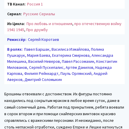
ТВ Канал:
Россия 1
Сериал:
Русские Сериалы
Из Цикла:
Про любовь и отношения
,
про отечественную войну
1941 1945
,
Про дружбу
Режиссёр:
Сергей Коротаев
В ролях:
Павел Баршак, Василиса Измайлова, Полина
Пушкарук, Мария Баева, Екатерина Смирнова, Александра
Милешина, Василий Неверов, Павел Рассомахин, Константин
Милованов, Сергей Пускепалис, Артём Данилов, Надежда
Карпова, Филипп Рейнхардт, Пауль Орлянский, Андрей
Аверков, Дмитрий Соломыкин
Брошины отвоевали с достоинством. Их фигуры постоянно
находились под сокрытым мраком в любое время суток, даже в
самый солнечный день. Работая под прикрытием, ребята воевали
в сорок втором и при помощи снайперских винтовок красиво
справлялись с вражескими персонами. И неожиданно, после
столь негласной отработки, суждено Егорке и Лешке наткнуться