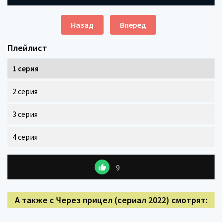
Назад
Вперед
Плейлист
1 серия
2 серия
3 серия
4 серия
9
А также с Через прицел (сериал 2022) смотрят: