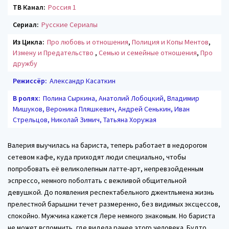
ТВ Канал:
Россия 1
Сериал:
Русские Сериалы
Из Цикла:
Про любовь и отношения
,
Полиция и Копы Ментов
,
Измену и Предательство
,
Семью и семейные отношения
,
Про
дружбу
Режиссёр:
Александр Касаткин
В ролях:
Полина Сыркина, Анатолий Лобоцкий, Владимир
Мишуков, Вероника Пляшкевич, Андрей Сенькин, Иван
Стрельцов, Николай Зимич, Татьяна Хоружая
Валерия выучилась на бариста, теперь работает в недорогом
сетевом кафе, куда приходят люди специально, чтобы
попробовать её великолепным латте-арт, непревзойденным
эспрессо, немного поболтать с вежливой общительной
девушкой. До появления респектабельного джентльмена жизнь
прелестной барышни течет размеренно, без видимых эксцессов,
спокойно. Мужчина кажется Лере немного знакомым. Но бариста
не может вспомнить, где видела ранее этого человека. Будто