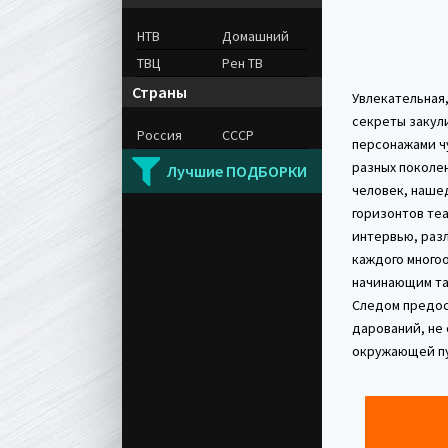
НТВ
Домашний
ТВЦ
Рен ТВ
Страны
Увлекательная
секреты закул
Россия
СССР
персонажами ч
разных поколен
Лучшие ПОДБОРКИ
человек, наше
горизонтов те
интервью, раз
каждого много
начинающим та
Следом предос
дарований, не
окружающей пу