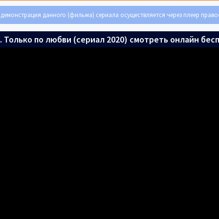
демонстрация данного (фильма) сериала осуществляется через плеер прав
. Только по любви (сериал 2020) смотреть онлайн бес