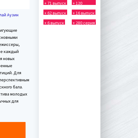
+ 71 выпуск
+ 120
выпуск
+ 62 выпуск
+ 16 выпуск
лай Аузин
+ 6 выпуск
+ 280 серия
ригующие
Основными
режиссеры,
де каждый
я новых
ленные
тиций. Для
 перспективным
кного бала.
ктива молодых
ычных для