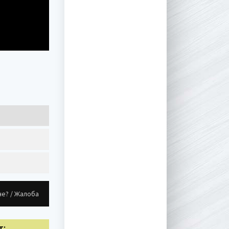
не? / Жалоба
т: