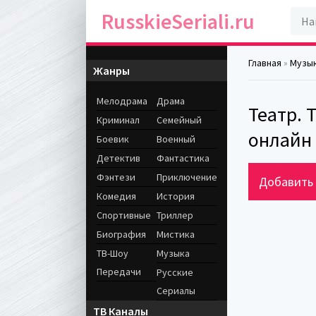
RusskieSeriali.ru
Главная
»
Музы
Жанры
Мелодрама
Драма
Театр. 
Криминал
Семейный
онлайн
Боевик
Военный
Детектив
Фантастика
Фэнтези
Приключение
Добавить 
Комедия
История
Спортивные
Триллер
Биография
Мистика
ТВ-Шоу
Музыка
Передачи
Русские
Сериалы
ТВ Каналы