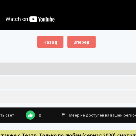
Назад
Вперед
ть свет
0
Плеер не доступен на вашем регио
 также с Театр. Только по любви (сериал 2020) смотря