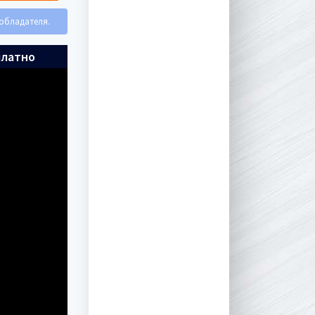
ообладателя.
платно