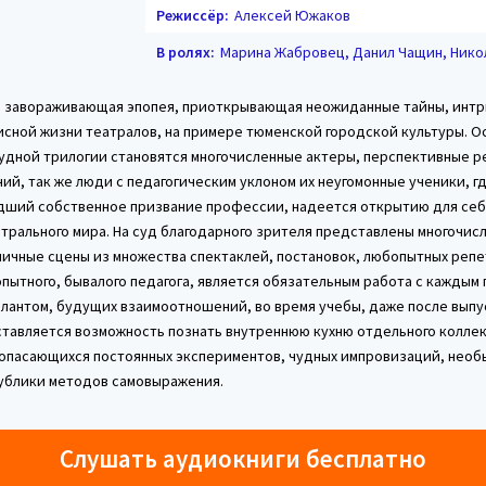
Режиссёр:
Алексей Южаков
В ролях:
Марина Жабровец, Данил Чащин, Нико
, завораживающая эпопея, приоткрывающая неожиданные тайны, инт
исной жизни театралов, на примере тюменской городской культуры. 
удной трилогии становятся многочисленные актеры, перспективные 
ий, так же люди с педагогическим уклоном их неугомонные ученики, г
дший собственное призвание профессии, надеется открытию для себ
атрального мира. На суд благодарного зрителя представлены многочис
личные сцены из множества спектаклей, постановок, любопытных репе
опытного, бывалого педагога, является обязательным работа с каждым
лантом, будущих взаимоотношений, во время учебы, даже после выпус
тавляется возможность познать внутреннюю кухню отдельного колле
 опасающихся постоянных экспериментов, чудных импровизаций, необ
блики методов самовыражения.
Слушать аудиокниги бесплатно