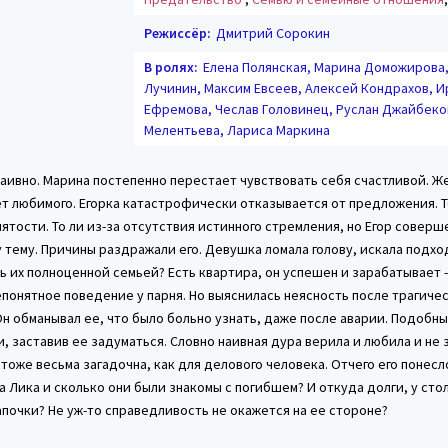
Режиссёр:
Дмитрий Сорокин
В ролях:
Елена Полянская, Марина Доможирова
Лучинин, Максим Евсеев, Алексей Кондрахов, И
Ефремова, Чеслав Головинец, Руслан Джайбеко
Мелентьева, Лариса Маркина
наивно. Марина постепенно перестает чувствовать себя счастливой. Ж
т любимого. Егорка катастрофически отказывается от предложения. То
ятости. То ли из-за отсутствия истинного стремления, но Егор соверш
у тему. Причины раздражали его. Девушка ломала голову, искала подхо
ь их полноценной семьей? Есть квартира, он успешен и зарабатывает 
понятное поведение у парня. Но выяснилась неясность после трагиче
н обманывал ее, что было больно узнать, даже после аварии. Подобн
, заставив ее задуматься. Словно наивная дура верила и любила и не 
тоже весьма загадочна, как для делового человека. Отчего его понесл
а Лика и сколько они были знакомы с погибшем? И откуда долги, у сто
почки? Не уж-то справедливость не окажется на ее стороне?