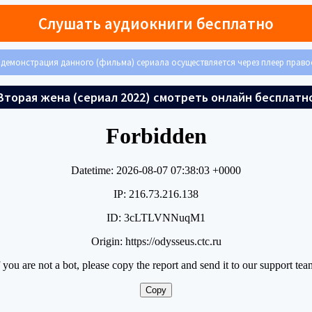
Слушать аудиокниги бесплатно
демонстрация данного (фильма) сериала осуществляется через плеер прав
Вторая жена (сериал 2022) смотреть онлайн бесплатн