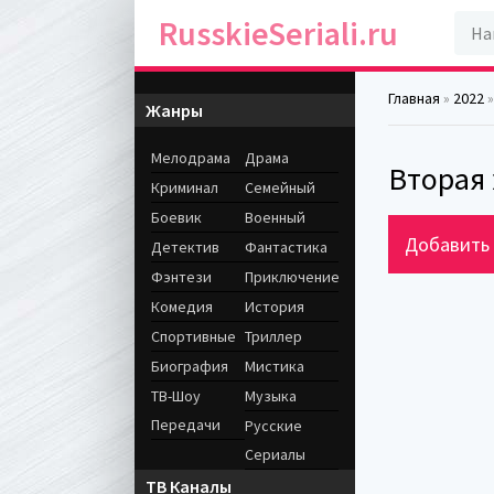
RusskieSeriali.ru
Главная
»
2022
»
Жанры
Мелодрама
Драма
Вторая 
Криминал
Семейный
Боевик
Военный
Добавить 
Детектив
Фантастика
Фэнтези
Приключение
Комедия
История
Спортивные
Триллер
Биография
Мистика
ТВ-Шоу
Музыка
Передачи
Русские
Сериалы
ТВ Каналы