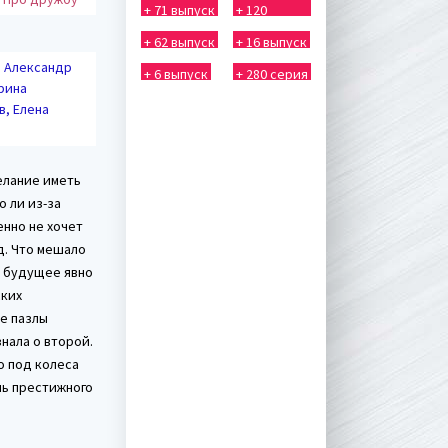
+ 71 выпуск
+ 120
выпуск
+ 62 выпуск
+ 16 выпуск
, Александр
+ 6 выпуск
+ 280 серия
рина
в, Елена
елание иметь
 ли из-за
енно не хочет
д. Что мешало
- будущее явно
ских
ые пазлы
знала о второй.
о под колеса
ль престижного