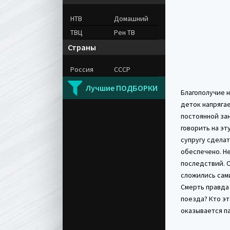
НТВ
Домашний
ТВЦ
Рен ТВ
Страны
Россия
СССР
Лучшие ПОДБОРКИ
Благополучие 
деток напрягае
постоянной зан
говорить на эт
супругу сделат
обеспечено. Не
последствий. О
сложились сами
Смерть правда 
поезда? Кто эт
оказывается па