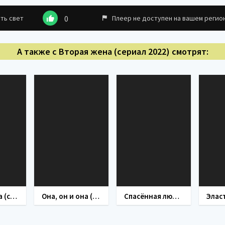
ть свет
0
Плеер не доступен на вашем регио
А также с Вторая жена (сериал 2022) смотрят:
Своя правда (сериал 2008)
Она, он и она (сериал 2021)
Спасённая любовь (сериал 2016)