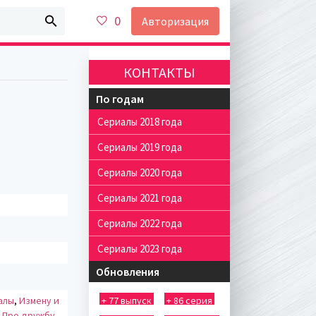
0
Авторизация
КОНТАКТЫ
По годам
Сериалы 2018 года
Сериалы 2019 года
Сериалы 2020 года
Сериалы 2021 года
Сериалы 2022 года
Сериалы 2023 года
Обновления
алы
,
Измену и
+ 77 выпуск
+ 86 серия
,
Про дружбу