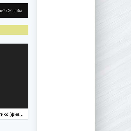
не? / Жалоба
Эластико (фильм 2016)