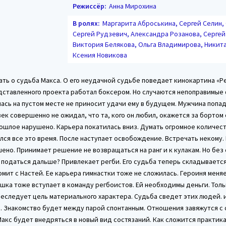
Режиссёр:
Анна Мирохина
В ролях:
Маргарита Аброськина, Сергей Селин, 
Сергей Рудзевич, Александра Розанова, Сергей
Виктория Белякова, Ольга Владимирова, Никит
Ксения Новикова
ть о судьба Макса. О его неудачной судьбе поведает кинокартина «Ре
дставленного проекта работал боксером. Но случаются непоправимые 
ась на пустом месте не приносит удачи ему в будущем. Мужчина попад
к совершенно не ожидал, что та, кого он любил, окажется за бортом
ошлое нарушено. Карьера покатилась вниз. Думать огромное количест
лся все это время. После наступает освобождение. Встречать некому
но. Принимает решение не возвращаться на ранг и к кулакам. Но без 
 податься дальше? Привлекает регби. Его судьба теперь складывается
мит с Настей. Ее карьера гимнастки тоже не сложилась. Героиня меня
шка тоже вступает в команду регбоистов. Ей необходимы деньги. Толь
реследует цель материального характера. Судьба сведет этих людей.
. Знакомство будет между парой спонтанным. Отношения завяжутся с
акс будет внедряться в новый вид состязаний. Как сложится практик