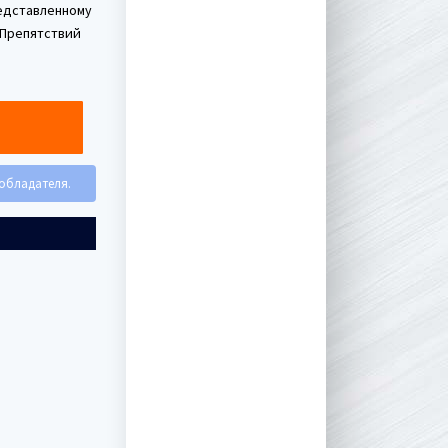
редставленному
 Препятствий
ообладателя.