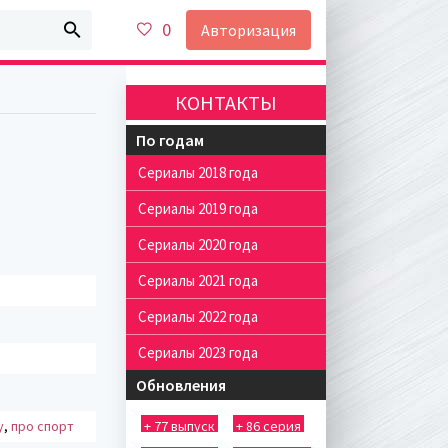
0
Авторизация
КОНТАКТЫ
По годам
Сериалы 2018 года
Сериалы 2019 года
Сериалы 2020 года
Сериалы 2021 года
Сериалы 2022 года
Сериалы 2023 года
Обновления
у
,
про спорт
+ 77 выпуск
+ 86 серия