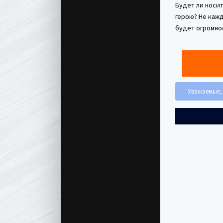
Будет ли носи
герою? Не каж
будет огромно
Уважаемые, 