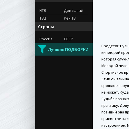
НТВ
Домашний
ТВЦ
Рен ТВ
Страны
Россия
СССР
Предстоит узна
Лучшие ПОДБОРКИ
киногерой пре
которая случил
Молодой челове
Спортивное пр
Этим он занима
прошлое наруше
не может. Куда
Судьба познако
практику. Деву
позиций она п
присмотреться
настроением. М