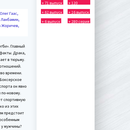
+ 71 выпуск
+ 120
выпуск
+ 62 выпуск
+ 16 выпуск
Олег Гаас,
 Ланбамин,
+ 6 выпуск
+ 280 серия
а Жоричев,
гби». Главный
факты. Драка,
ает в тюрьму.
 отношений.
во времени.
. Боксерское
спорта он явно
 по-новому.
ет спортивную
ко из этих
 им предстоит
 особенным
а у мужчины?