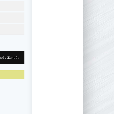
не? / Жалоба