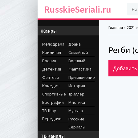
RusskieSeriali.ru
Главная
»
2021
»
Жанры
Мелодрама
Драма
Регби (
Криминал
Семейный
Боевик
Военный
Добавить 
Детектив
Фантастика
Фэнтези
Приключение
Комедия
История
Спортивные
Триллер
Биография
Мистика
ТВ-Шоу
Музыка
Передачи
Русские
Сериалы
ТВ Каналы