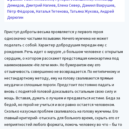
Демидов, Дмитрий Нагиев, Елена Север, Даниил Вахрушев,
Пётр Фёдоров, Наталья Тетенова, Татьяна Жукова, Андрей
Дерюгин
Приступ доброты весьма проявляется у первого героя
однозначно частыми позывами. Ничего мужчина не может
поделать с собой. Характер добродушия передан ему с
рождения. Речь идет о хирурге ,о большом человеке с открытым
сердцем, о котором расскажет предстоящая кинокартина под
наименованием «Не лечи мня». Но бумерангом ему его
отзывчивость совершенно не возвращается. По нетипичному и
нестандартному методу, ему на голову сваливаются прямые
неудачи и сплошные пороги. Предстоит постоянно падать и
вновь с поднятой головой доказывать остальным свою силу и
мощь. Вставая, думать о лучшем и предаваться истине. Беда за
бедой, но герой не учиться и все равно остается человеком.
Сколько казусных проблем сваливалось на голову мужчины. Его
главный критерий- отыскать для больного время, скрыть его от
неприятностей любого формата, помочь человеку во что – бы то