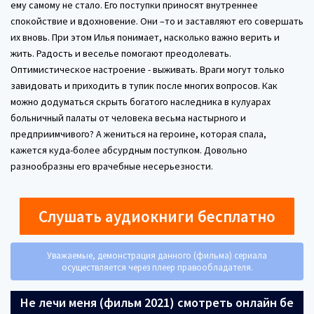
ему самому не стало. Его поступки приносят внутреннее
спокойствие и вдохновение. Они –то и заставляют его совершать
их вновь. При этом Илья понимает, насколько важно верить и
жить. Радость и веселье помогают преодолевать.
Оптимистическое настроение - выживать. Враги могут только
завидовать и приходить в тупик после многих вопросов. Как
можно додуматься скрыть богатого наследника в кулуарах
больничный палаты от человека весьма настырного и
предприимчивого? А жениться на героине, которая спала,
кажется куда-более абсурдным поступком. Довольно
разнообразны его врачебные несерьезности.
Слушать аудиокниги бесплатно
Уважаемые, демонстрация данного (фильма) сериала
осуществляется через плеер правообладателя.
Не лечи меня (фильм 2021) смотреть онлайн бе