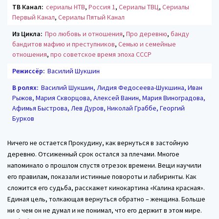
ТВ Канал:
сериалы НТВ
,
Россия 1
,
Сериалы ТВЦ
,
Сериалы
Первый Канал
,
Сериалы Пятый Канал
Из Цикла:
Про любовь и отношения
,
Про деревню
,
банду
бандитов мафию и преступников
,
Семью и семейные
отношения
,
про советское время эпоха СССР
Режиссёр:
Василий Шукшин
В ролях:
Василий Шукшин, Лидия Федосеева-Шукшина, Иван
Рыжов, Мария Скворцова, Алексей Ванин, Мария Виноградова,
Афимья Быстрова, Лев Дуров, Николай Граббе, Георгий
Бурков
Ничего не остается Прокудину, как вернуться в застойную
деревню. Отсиженный срок остался за плечами. Многое
напоминало о прошлом спустя отрезок времени. Вещи научили
его правилам, показали истинные повороты и лабиринты. Как
сложится его судьба, расскажет кинокартина «Калина красная».
Единая цель, толкающая вернуться обратно – женщина. Больше
ни о чем он не думал и не понимал, что его держит в этом мире.