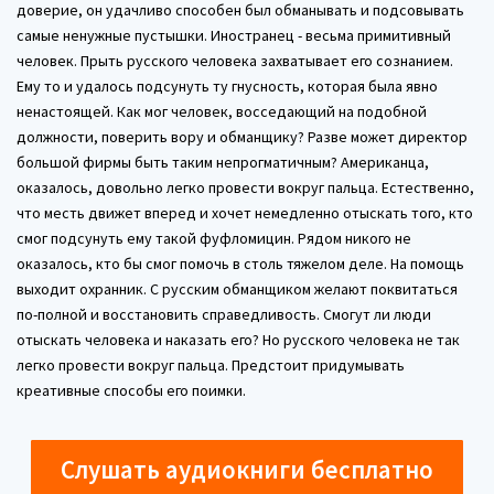
доверие, он удачливо способен был обманывать и подсовывать
самые ненужные пустышки. Иностранец - весьма примитивный
человек. Прыть русского человека захватывает его сознанием.
Ему то и удалось подсунуть ту гнусность, которая была явно
ненастоящей. Как мог человек, восседающий на подобной
должности, поверить вору и обманщику? Разве может директор
большой фирмы быть таким непрогматичным? Американца,
оказалось, довольно легко провести вокруг пальца. Естественно,
что месть движет вперед и хочет немедленно отыскать того, кто
смог подсунуть ему такой фуфломицин. Рядом никого не
оказалось, кто бы смог помочь в столь тяжелом деле. На помощь
выходит охранник. С русским обманщиком желают поквитаться
по-полной и восстановить справедливость. Смогут ли люди
отыскать человека и наказать его? Но русского человека не так
легко провести вокруг пальца. Предстоит придумывать
креативные способы его поимки.
Слушать аудиокниги бесплатно