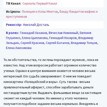
ТВ Канал:
Сериалы Первый Канал
Из Цикла:
Полиция и Копы Ментов
,
банду бандитов мафию и
преступников
Режиссёр:
Николай Досталь
В ролях:
Геннадий Хазанов, Вячеслав Невинный, Евгения
Глушенко, Елена Цыплакова, Геннадий Назаров, Владимир
Зельдин, Сергей Краснов, Сергей Баталов, Владимир Топцов,
Елена Анисимова
То ли обстоятельства, то ли гены порождают жуликов , пока не
известно. Над этим вопросом работает огромное количество
ученых. Однако в центре внимания окажется человек весьма
интересный. Его судьба завораживает. О нем же поведает
кинокартина «Полицейский и воры». Суть такова - весьма
привлекательный аферист, способен зарабатывать деньги
нестандартным путем. Выдавать фальшивые вещи за настоящие
сможет не каждый человек. Но именно у этого человека
получается подобное задание весьма нормально. Внедряясь в