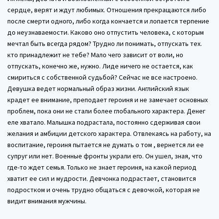
сердце, верят и ждут любимых. Отношения прекращаются либо
после смерти одного, либо когда кончается и лопается терпение
до неузнаваемости. Каково оно отпустить человека, с которым
мечтал быть всегда рядом? Трудно ли понимать, отпускать тех.
кто принадлежит не тебе? Мало чего зависит от воли, но
отпускать, конечно же, нужно. Лиде ничего не остается, как
смириться с собственной судьбой? Сейчас не все настроено.
Девушка ведет нормальный образ жизни. Английский язык
крадет ее внимание, преподает героиня и не замечает основных
проблем, пока они не стали более глобального характера. Денег
еле хватало. Малышка подрастала, постоянно сдерживая свои
желания и амбиции детского характера. Отвлекаясь на работу, на
воспитание, героиня пытается не думать о том , вернется ли ее
супруг или нет. Военные фронты украли его. Он ушел, зная, что
где-то ждет семья. Только не знает героиня, на какой период
хватит ее сил и мудрости. Девчонка подрастает, становится
подростком и очень трудно общаться с девочкой, которая не
видит внимания мужчины.