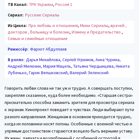
ТВ Канал:
ТРК Украина
,
Россия 1
Сериал:
Русские Сериалы
Из Цикла:
Про любовь и отношения
,
Мини Сериалы
,
врачей ,
докторов , больницу и болезни
,
Измену и Предательство
,
Семью и семейные отношения
Режиссёр:
Фархот Абдуллаев
В ролях:
Дарья Михайлова, Сергей Угрюмов, Анна Чурина,
Андрей Милюхин, Мария Мацель, Татьяна Чердынцева, Никита
Лубенько, Гарик Вепшковский, Валерий Зеленский
Говорить любви слова не так уж и трудно. А совершать поступки,
закрепляя сказанное, куда более необходимо. «Старшая сестра»
признательно способна заманить зрителя для просмотра сериала
к экранам. Кинопроект поведает о чувствах. Люди выбирают пути
разного направления. Женщинам в основном приходится трудно,
когда их половинки носят погоны. Особенные с военной честью и
упрямым достоинством стараются всецело быть верными уставу.
Их жены, девчата и возлюбленный с особенной остротой в