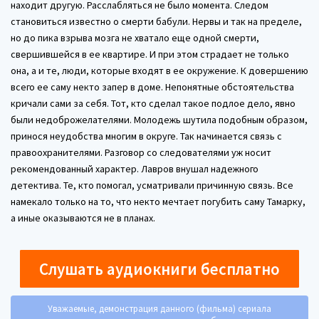
находит другую. Расслабляться не было момента. Следом
становиться известно о смерти бабули. Нервы и так на пределе,
но до пика взрыва мозга не хватало еще одной смерти,
свершившейся в ее квартире. И при этом страдает не только
она, а и те, люди, которые входят в ее окружение. К довершению
всего ее саму некто запер в доме. Непонятные обстоятельства
кричали сами за себя. Тот, кто сделал такое подлое дело, явно
были недоброжелателями. Молодежь шутила подобным образом,
принося неудобства многим в округе. Так начинается связь с
правоохранителями. Разговор со следователями уж носит
рекомендованный характер. Лавров внушал надежного
детектива. Те, кто помогал, усматривали причинную связь. Все
намекало только на то, что некто мечтает погубить саму Тамарку,
а иные оказываются не в планах.
Слушать аудиокниги бесплатно
Уважаемые, демонстрация данного (фильма) сериала