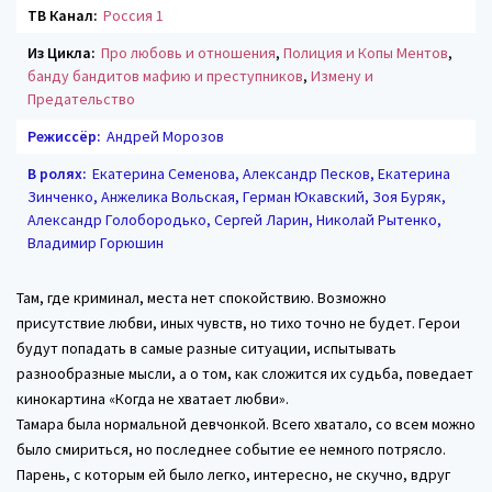
ТВ Канал:
Россия 1
Из Цикла:
Про любовь и отношения
,
Полиция и Копы Ментов
,
банду бандитов мафию и преступников
,
Измену и
Предательство
Режиссёр:
Андрей Морозов
В ролях:
Екатерина Семенова, Александр Песков, Екатерина
Зинченко, Анжелика Вольская, Герман Юкавский, Зоя Буряк,
Александр Голобородько, Сергей Ларин, Николай Рытенко,
Владимир Горюшин
Там, где криминал, места нет спокойствию. Возможно
присутствие любви, иных чувств, но тихо точно не будет. Герои
будут попадать в самые разные ситуации, испытывать
разнообразные мысли, а о том, как сложится их судьба, поведает
кинокартина «Когда не хватает любви».
Тамара была нормальной девчонкой. Всего хватало, со всем можно
было смириться, но последнее событие ее немного потрясло.
Парень, с которым ей было легко, интересно, не скучно, вдруг