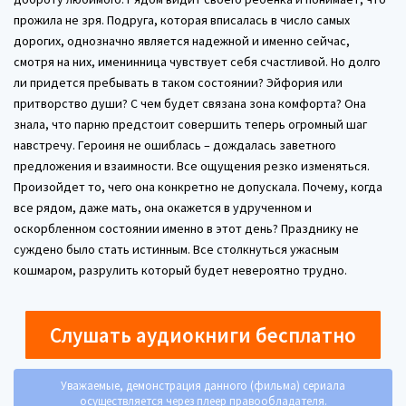
прожила не зря. Подруга, которая вписалась в число самых
дорогих, однозначно является надежной и именно сейчас,
смотря на них, именинница чувствует себя счастливой. Но долго
ли придется пребывать в таком состоянии? Эйфория или
притворство души? С чем будет связана зона комфорта? Она
знала, что парню предстоит совершить теперь огромный шаг
навстречу. Героиня не ошиблась – дождалась заветного
предложения и взаимности. Все ощущения резко изменяться.
Произойдет то, чего она конкретно не допускала. Почему, когда
все рядом, даже мать, она окажется в удрученном и
оскорбленном состоянии именно в этот день? Празднику не
суждено было стать истинным. Все столкнуться ужасным
кошмаром, разрулить который будет невероятно трудно.
Слушать аудиокниги бесплатно
Уважаемые, демонстрация данного (фильма) сериала
осуществляется через плеер правообладателя.