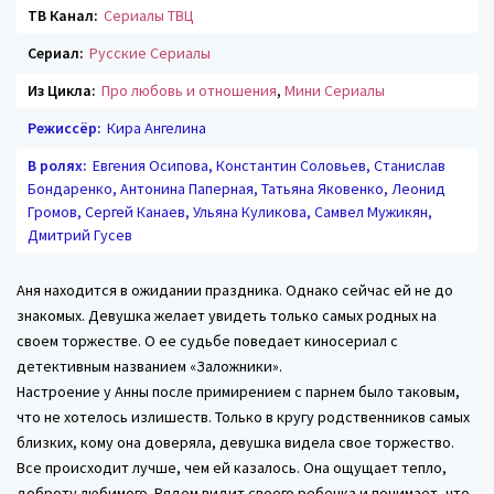
ТВ Канал:
Сериалы ТВЦ
Сериал:
Русские Сериалы
Из Цикла:
Про любовь и отношения
,
Мини Сериалы
Режиссёр:
Кира Ангелина
В ролях:
Евгения Осипова, Константин Соловьев, Станислав
Бондаренко, Антонина Паперная, Татьяна Яковенко, Леонид
Громов, Сергей Канаев, Ульяна Куликова, Самвел Мужикян,
Дмитрий Гусев
Аня находится в ожидании праздника. Однако сейчас ей не до
знакомых. Девушка желает увидеть только самых родных на
своем торжестве. О ее судьбе поведает киносериал с
детективным названием «Заложники».
Настроение у Анны после примирением с парнем было таковым,
что не хотелось излишеств. Только в кругу родственников самых
близких, кому она доверяла, девушка видела свое торжество.
Все происходит лучше, чем ей казалось. Она ощущает тепло,
доброту любимого. Рядом видит своего ребенка и понимает, что