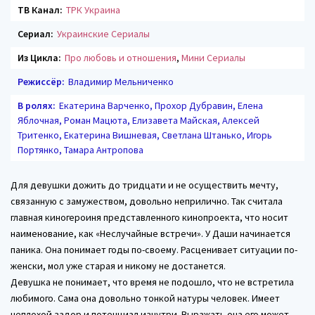
ТВ Канал:
ТРК Украина
Сериал:
Украинские Сериалы
Из Цикла:
Про любовь и отношения
,
Мини Сериалы
Режиссёр:
Владимир Мельниченко
В ролях:
Екатерина Варченко, Прохор Дубравин, Елена
Яблочная, Роман Мацюта, Елизавета Майская, Алексей
Тритенко, Екатерина Вишневая, Светлана Штанько, Игорь
Портянко, Тамара Антропова
Для девушки дожить до тридцати и не осуществить мечту,
связанную с замужеством, довольно неприлично. Так считала
главная киногероиня представленного кинопроекта, что носит
наименование, как «Неслучайные встречи». У Даши начинается
паника. Она понимает годы по-своему. Расценивает ситуации по-
женски, мол уже старая и никому не достанется.
Девушка не понимает, что время не подошло, что не встретила
любимого. Сама она довольно тонкой натуры человек. Имеет
неплохой задор и потенциал изнутри. Выражать она его может