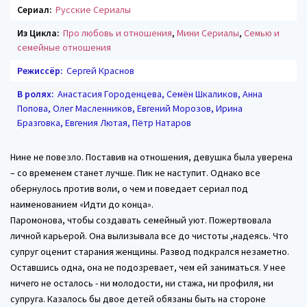
Сериал:
Русские Сериалы
Из Цикла:
Про любовь и отношения
,
Мини Сериалы
,
Семью и
семейные отношения
Режиссёр:
Сергей Краснов
В ролях:
Анастасия Городенцева, Семён Шкаликов, Анна
Попова, Олег Масленников, Евгений Морозов, Ирина
Бразговка, Евгения Лютая, Пётр Натаров
Нине не повезло. Поставив на отношения, девушка была уверена
– со временем станет лучше. Пик не наступит. Однако все
обернулось против воли, о чем и поведает сериал под
наименованием «Идти до конца».
Паромонова, чтобы создавать семейный уют. Пожертвовала
личной карьерой. Она вылизывала все до чистоты ,надеясь. Что
супруг оценит старания женщины. Развод подкрался незаметно.
Оставшись одна, она не подозревает, чем ей заниматься. У нее
ничего не осталось - ни молодости, ни стажа, ни профиля, ни
супруга. Казалось бы двое детей обязаны быть на стороне