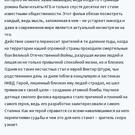
романа были изъяты КГБ и только спустя десятки лет стали
известными общественности. Этот фильм обязан посмотреть
каждый, ведь мысль, заложенная в нем – не устареет никогда и
даже в современном мире является актуальной несмотря ни на
что.
Действие сюжета переносит зрителей в те далекие годы, когда
на территории нашей огромной страны проходили смертельные
бои Великой Отечественной Войны, разрушая жизни людей и
лишая их не только привычной спокойной жизни, но и близких.
Одним из таких несчастных стал и еврей Виктор Штурм, чьи
родственники день за днем гибли в концлагерях и застенках
НКВД. Герой, лишенный близких ему людей страдал, но шел
прямиком к своей цели – созданию атомной бомбы. Научное
детище смелого физика-ядерщика стало причиной и гонений на
самого героя, ведь его разработки заинтересовали и самого
Сталина. Как же герой справится со всеми навалившимися на него
перипетиями судьбы и чем это для него станет – зритель скоро
узнает.