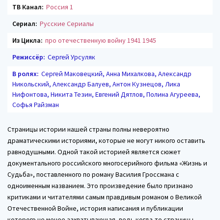
ТВ Канал:
Россия 1
Сериал:
Русские Сериалы
Из Цикла:
про отечественную войну 1941 1945
Режиссёр:
Сергей Урсуляк
В ролях:
Сергей Маковецкий, Анна Михалкова, Александр
Никольский, Александр Балуев, Антон Кузнецов, Лика
Нифонтова, Никита Тезин, Евгений Дятлов, Полина Агуреева,
Софья Райзман
Страницы истории нашей страны полны невероятно
драматическими историями, которые не могут никого оставить
равнодушными. Одной такой историей является сюжет
документального российского многосерийного фильма «Жизнь и
Судьба», поставленного по роману Василия Гроссмана с
одноименным названием. Это произведение было признано
критиками и читателями самым правдивым романом о Великой
Отечественной Войне, история написания и публикации
которого не менее захватывающая, ведь когда-то страницы