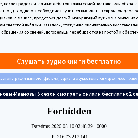
е, после продолжительных дебатов, главы семей постановили обязате
атно. Для одного, необходимо научиться выживать в скромном доме р
няков, а Даниле, предстоит долгий, изнуряющий путь ознакомления 
и светской публики. Казалось, статус-кво окончательно восстановлен
 обращения со свечей, погорельцы перебираются на постой к обеспе
Слушать аудиокниги бесплатно
демонстрация данного (фильма) сериала осуществляется через плеер прав
новы-Ивановы 5 сезон смотреть онлайн бесплатно2 с