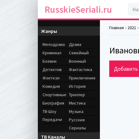
RusskieSeriali.ru
Главная
»
2021
»
Жанры
Мелодрама
Драма
Ивановы
Криминал
Семейный
Боевик
Военный
Добавить 
Детектив
Фантастика
Фэнтези
Приключение
Комедия
История
Спортивные
Триллер
Биография
Мистика
ТВ-Шоу
Музыка
Передачи
Русские
Сериалы
ТВ Каналы