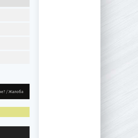
не? / Жалоба