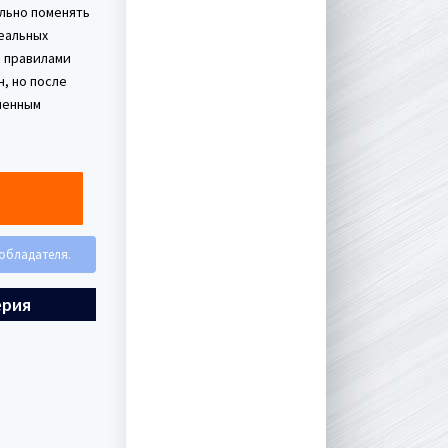
льно поменять
еальных
с правилами
, но после
ченным
ообладателя.
ерия