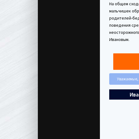
На общем сход
мальчишек обр
родителей-бед
поведения сред
неосторожного
Ивановым.
Уважаемые, 
Ива