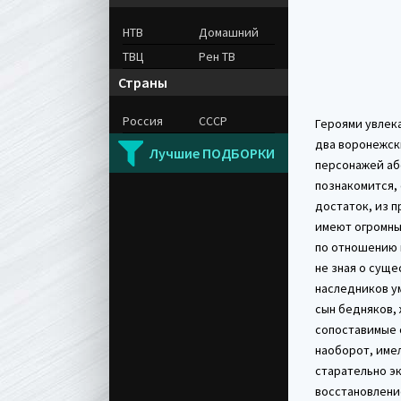
НТВ
Домашний
ТВЦ
Рен ТВ
Страны
Россия
СССР
Героями увлека
два воронежски
Лучшие ПОДБОРКИ
персонажей аб
познакомится,
достаток, из п
имеют огромны
по отношению 
не зная о сущ
наследников у
сын бедняков,
сопоставимые 
наоборот, име
старательно эк
восстановление