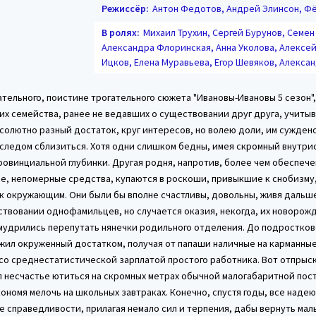
Режиссёр:
Антон Федотов, Андрей Элинсон, Ф
В ролях:
Михаил Трухин, Сергей Бурунов, Семен
Александра Флоринская, Анна Уколова, Алексе
Ицков, Елена Муравьева, Егор Шевяков, Алекса
тельного, поистине трогательного сюжета "Ивановы-Ивановы 5 сезон",
х семейства, ранее не ведавших о существовании друг друга, учитыв
солютно разный достаток, круг интересов, но волею доли, им суждено
 следом сблизиться. Хотя одни слишком бедны, имея скромный внутр
ровинциальной глубинки. Другая родня, напротив, более чем обеспеч
е, непомерные средства, купаются в роскоши, привыкшие к снобизм
к окружающим. Они были бы вполне счастливы, довольны, живя дальш
ествовании однофамильцев, но случается оказия, некогда, их новорож
мудрились перепутать нянечки родильного отделения. До подростков
 жил окруженный достатком, получая от папаши наличные на карманны
со среднестатистической зарплатой простого работника. Вот отпрыск
л несчастье ютиться на скромных метрах обычной малогабаритной пос
ономя мелочь на школьных завтраках. Конечно, спустя годы, все надею
 справедливости, прилагая немало сил и терпения, дабы вернуть мал