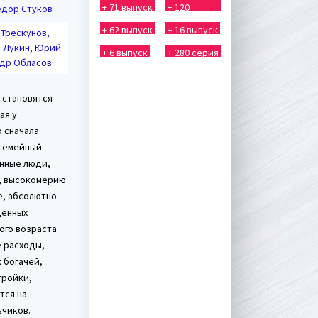
+ 71 выпуск
+ 120
ёдор Стуков
выпуск
+ 62 выпуск
+ 16 выпуск
 Трескунов,
й Лукин, Юрий
+ 6 выпуск
+ 280 серия
ндр Обласов
 становятся
ая у
 сначала
исемейный
енные люди,
у, высокомерию
е, абсолютно
денных
ого возраста
е расходы,
 богачей,
тройки,
тся на
ьчиков.