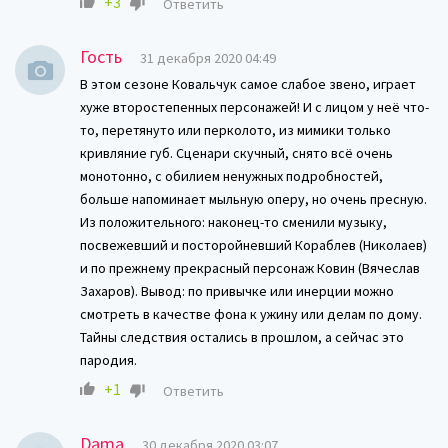
+3
Ответить
Гость
31 декабря 2020 04:49
В этом сезоне Ковальчук самое слабое звено, играет
хуже второстепенных персонажей! И с лицом у неё что-
то, перетянуто или перколото, из мимики только
кривляние губ. Сценари скучный, снято всё очень
монотонно, с обилием ненужных подробностей,
больше напоминает мыльную оперу, но очень пресную.
Из положительного: наконец-то сменили музыку,
посвежевший и посторойневший Кораблев (Николаев)
и по прежнему прекрасный персонаж Ковин (Вячеслав
Захаров). Вывод: по привычке или инерции можно
смотреть в качестве фона к ужину или делам по дому.
Тайны следствия остались в прошлом, а сейчас это
пародия.
+1
Ответить
Dama
30 декабря 2020 03:07