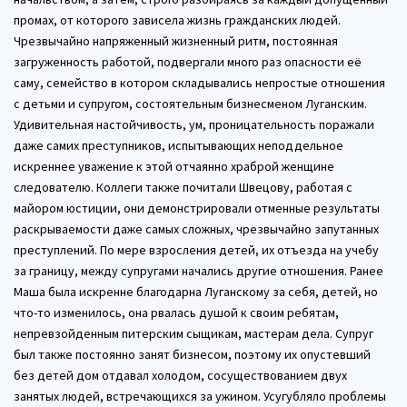
промах, от которого зависела жизнь гражданских людей.
Чрезвычайно напряженный жизненный ритм, постоянная
загруженность работой, подвергали много раз опасности её
саму, семейство в котором складывались непростые отношения
с детьми и супругом, состоятельным бизнесменом Луганским.
Удивительная настойчивость, ум, проницательность поражали
даже самих преступников, испытывающих неподдельное
искреннее уважение к этой отчаянно храброй женщине
следователю. Коллеги также почитали Швецову, работая с
майором юстиции, они демонстрировали отменные результаты
раскрываемости даже самых сложных, чрезвычайно запутанных
преступлений. По мере взросления детей, их отъезда на учебу
за границу, между супругами начались другие отношения. Ранее
Маша была искренне благодарна Луганскому за себя, детей, но
что-то изменилось, она рвалась душой к своим ребятам,
непревзойденным питерским сыщикам, мастерам дела. Супруг
был также постоянно занят бизнесом, поэтому их опустевший
без детей дом отдавал холодом, сосуществованием двух
занятых людей, встречающихся за ужином. Усугубляло проблемы