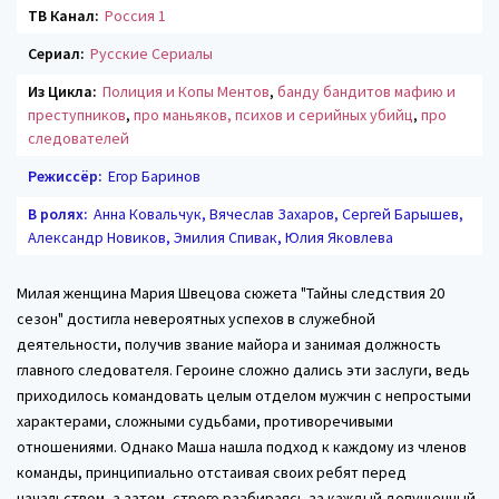
ТВ Канал:
Россия 1
Сериал:
Русские Сериалы
Из Цикла:
Полиция и Копы Ментов
,
банду бандитов мафию и
преступников
,
про маньяков, психов и серийных убийц
,
про
следователей
Режиссёр:
Егор Баринов
В ролях:
Анна Ковальчук, Вячеслав Захаров, Сергей Барышев,
Александр Новиков, Эмилия Спивак, Юлия Яковлева
Милая женщина Мария Швецова сюжета "Тайны следствия 20
сезон" достигла невероятных успехов в служебной
деятельности, получив звание майора и занимая должность
главного следователя. Героине сложно дались эти заслуги, ведь
приходилось командовать целым отделом мужчин с непростыми
характерами, сложными судьбами, противоречивыми
отношениями. Однако Маша нашла подход к каждому из членов
команды, принципиально отстаивая своих ребят перед
начальством, а затем, строго разбираясь за каждый допущенный