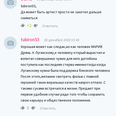
tubiron53,
Да может быть артист просто не захотел дальше
сниматься
+2
Ответить
tubiron53
28 декабря 2020 15:43
Хорошая может как следак,но как человек МАРИЯ
Дрянь. К Луганскому,к человеку кторый вырастил и
вопитал совершенно чужих для него детейона
поступила как последняя стерва именнотогда когда
Луганскому нужна была поддержка близкого человека
После этого,желание смотреть фильм с главной
героиней таких моральных качеств напроч отпало .С
таками суками встречался в жизни. Предают при
первом удобном случаи ради того чтобы сохранить
свою карьеру и обществееное положение.
0
Ответить