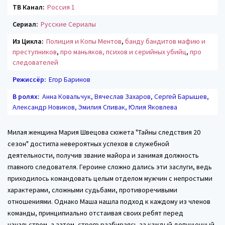
ТВ Канал:
Россия 1
Сериал:
Русские Сериалы
Из Цикла:
Полиция и Копы Ментов
,
банду бандитов мафию и
преступников
,
про маньяков, психов и серийных убийц
,
про
следователей
Режиссёр:
Егор Баринов
В ролях:
Анна Ковальчук, Вячеслав Захаров, Сергей Барышев,
Александр Новиков, Эмилия Спивак, Юлия Яковлева
Милая женщина Мария Швецова сюжета "Тайны следствия 20
сезон" достигла невероятных успехов в служебной
деятельности, получив звание майора и занимая должность
главного следователя. Героине сложно дались эти заслуги, ведь
приходилось командовать целым отделом мужчин с непростыми
характерами, сложными судьбами, противоречивыми
отношениями. Однако Маша нашла подход к каждому из членов
команды, принципиально отстаивая своих ребят перед
начальством, а затем, строго разбираясь за каждый допущенный