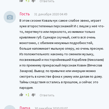
+3
Ответить
Гость
31 декабря 2020 04:49
В этом сезоне Ковальчук самое слабое звено, играет
хуже второстепенных персонажей! И с лицом у неё что-
то, перетянуто или перколото, из мимики только
кривляние губ. Сценари скучный, снято всё очень
монотонно, с обилием ненужных подробностей,
больше напоминает мыльную оперу, но очень пресную.
Из положительного: наконец-то сменили музыку,
посвежевший и посторойневший Кораблев (Николаев)
и по прежнему прекрасный персонаж Ковин (Вячеслав
Захаров). Вывод: по привычке или инерции можно
смотреть в качестве фона к ужину или делам по дому.
Тайны следствия остались в прошлом, а сейчас это
пародия.
+1
Ответить
Dama
30 декабря 2020 03:07