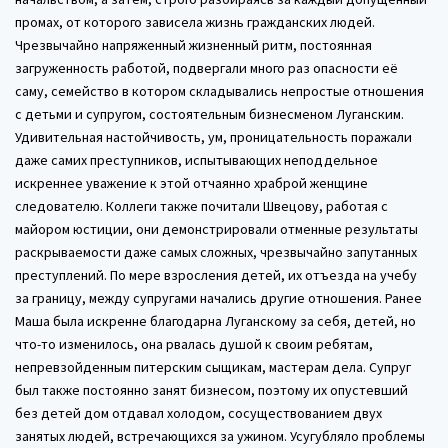
промах, от которого зависела жизнь гражданских людей.
Чрезвычайно напряженный жизненный ритм, постоянная
загруженность работой, подвергали много раз опасности её
саму, семейство в котором складывались непростые отношения
с детьми и супругом, состоятельным бизнесменом Луганским.
Удивительная настойчивость, ум, проницательность поражали
даже самих преступников, испытывающих неподдельное
искреннее уважение к этой отчаянно храброй женщине
следователю. Коллеги также почитали Швецову, работая с
майором юстиции, они демонстрировали отменные результаты
раскрываемости даже самых сложных, чрезвычайно запутанных
преступлений. По мере взросления детей, их отъезда на учебу
за границу, между супругами начались другие отношения. Ранее
Маша была искренне благодарна Луганскому за себя, детей, но
что-то изменилось, она рвалась душой к своим ребятам,
непревзойденным питерским сыщикам, мастерам дела. Супруг
был также постоянно занят бизнесом, поэтому их опустевший
без детей дом отдавал холодом, сосуществованием двух
занятых людей, встречающихся за ужином. Усугубляло проблемы