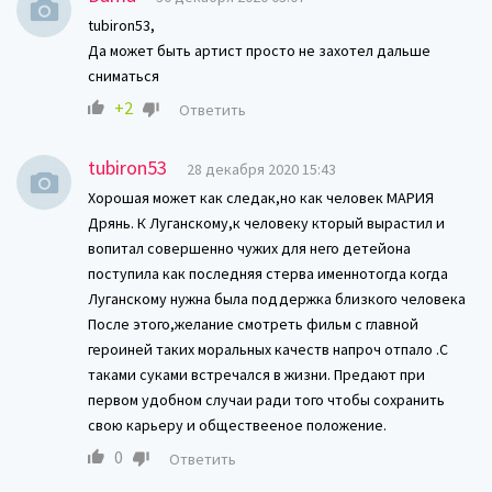
tubiron53,
Да может быть артист просто не захотел дальше
сниматься
+2
Ответить
tubiron53
28 декабря 2020 15:43
Хорошая может как следак,но как человек МАРИЯ
Дрянь. К Луганскому,к человеку кторый вырастил и
вопитал совершенно чужих для него детейона
поступила как последняя стерва именнотогда когда
Луганскому нужна была поддержка близкого человека
После этого,желание смотреть фильм с главной
героиней таких моральных качеств напроч отпало .С
таками суками встречался в жизни. Предают при
первом удобном случаи ради того чтобы сохранить
свою карьеру и обществееное положение.
0
Ответить