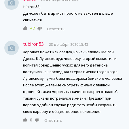
tubiron53,
Да может быть артист просто не захотел дальше
сниматься
+2
Ответить
tubiron53
28 декабря 2020 15:43
Хорошая может как следак,но как человек МАРИЯ
Дрянь. К Луганскому,к человеку кторый вырастил и
вопитал совершенно чужих для него детейона
поступила как последняя стерва именнотогда когда
Луганскому нужна была поддержка близкого человека
После этого,желание смотреть фильм с главной
героиней таких моральных качеств напроч отпало .С
таками суками встречался в жизни. Предают при
первом удобном случаи ради того чтобы сохранить
свою карьеру и обществееное положение.
0
Ответить