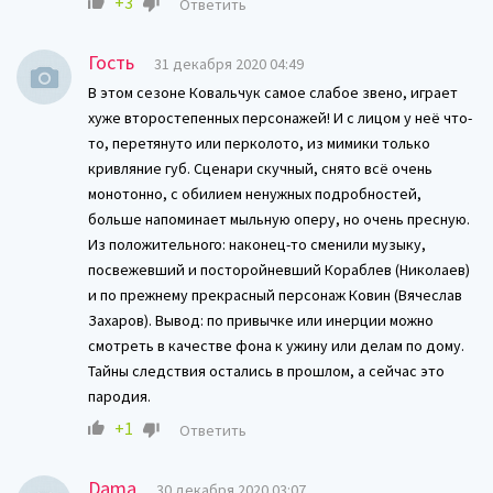
+3
Ответить
Гость
31 декабря 2020 04:49
В этом сезоне Ковальчук самое слабое звено, играет
хуже второстепенных персонажей! И с лицом у неё что-
то, перетянуто или перколото, из мимики только
кривляние губ. Сценари скучный, снято всё очень
монотонно, с обилием ненужных подробностей,
больше напоминает мыльную оперу, но очень пресную.
Из положительного: наконец-то сменили музыку,
посвежевший и посторойневший Кораблев (Николаев)
и по прежнему прекрасный персонаж Ковин (Вячеслав
Захаров). Вывод: по привычке или инерции можно
смотреть в качестве фона к ужину или делам по дому.
Тайны следствия остались в прошлом, а сейчас это
пародия.
+1
Ответить
Dama
30 декабря 2020 03:07