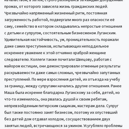
промах, от которого зависела жизнь гражданских людей.
Чрезвычайно напряженный жизненный ритм, постоянная
загруженность работой, подвергали много раз опасности её
саму, семейство в котором складывались непростые отношения
с детьми и супругом, состоятельным бизнесменом Луганским.
Удивительная настойчивость, ум, проницательность поражали
даже самих преступников, испытывающих неподдельное
искреннее уважение к этой отчаянно храброй женщине
следователю. Коллеги также почитали Швецову, работая с
майором юстиции, они демонстрировали отменные результаты
раскрываемости даже самых сложных, чрезвычайно запутанных
преступлений. По мере взросления детей, их отъезда на учебу
за границу, между супругами начались другие отношения. Ранее
Маша была искренне благодарна Луганскому за себя, детей, но
что-то изменилось, она рвалась душой к своим ребятам,
непревзойденным питерским сыщикам, мастерам дела. Супруг
был также постоянно занят бизнесом, поэтому их опустевший
без детей дом отдавал холодом, сосуществованием двух
занятых людей, встречающихся за ужином. Усугубляло проблемы