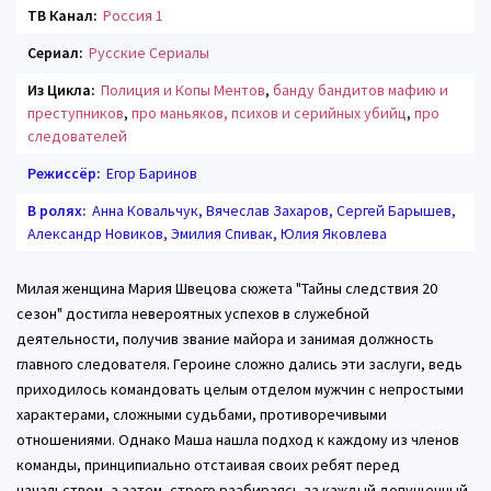
ТВ Канал:
Россия 1
Сериал:
Русские Сериалы
Из Цикла:
Полиция и Копы Ментов
,
банду бандитов мафию и
преступников
,
про маньяков, психов и серийных убийц
,
про
следователей
Режиссёр:
Егор Баринов
В ролях:
Анна Ковальчук, Вячеслав Захаров, Сергей Барышев,
Александр Новиков, Эмилия Спивак, Юлия Яковлева
Милая женщина Мария Швецова сюжета "Тайны следствия 20
сезон" достигла невероятных успехов в служебной
деятельности, получив звание майора и занимая должность
главного следователя. Героине сложно дались эти заслуги, ведь
приходилось командовать целым отделом мужчин с непростыми
характерами, сложными судьбами, противоречивыми
отношениями. Однако Маша нашла подход к каждому из членов
команды, принципиально отстаивая своих ребят перед
начальством, а затем, строго разбираясь за каждый допущенный