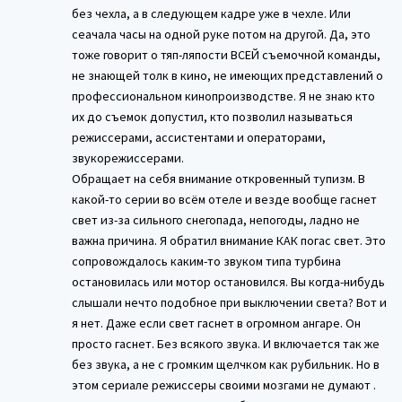
без чехла, а в следующем кадре уже в чехле. Или
сеачала часы на одной руке потом на другой. Да, это
тоже говорит о тяп-ляпости ВСЕЙ съемочной команды,
не знающей толк в кино, не имеющих представлений о
профессиональном кинопроизводстве. Я не знаю кто
их до съемок допустил, кто позволил называться
режиссерами, ассистентами и операторами,
звукорежиссерами.
Обращает на себя внимание откровенный тупизм. В
какой-то серии во всём отеле и везде вообще гаснет
свет из-за сильного снегопада, непогоды, ладно не
важна причина. Я обратил внимание КАК погас свет. Это
сопровождалось каким-то звуком типа турбина
остановилась или мотор остановился. Вы когда-нибудь
слышали нечто подобное при выключении света? Вот и
я нет. Даже если свет гаснет в огромном ангаре. Он
просто гаснет. Без всякого звука. И включается так же
без звука, а не с громким щелчком как рубильник. Но в
этом сериале режиссеры своими мозгами не думают .