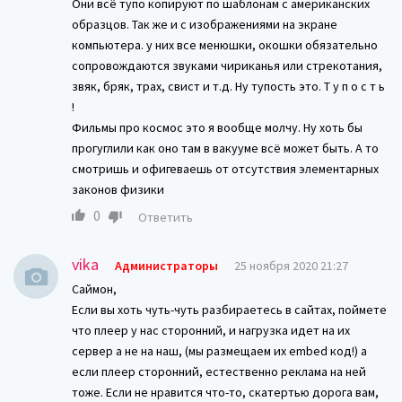
Они всё тупо копируют по шаблонам с американских
образцов. Так же и с изображениями на экране
компьютера. у них все менюшки, окошки обязательно
сопровождаются звуками чириканья или стрекотания,
звяк, бряк, трах, свист и т.д. Ну тупость это. Т у п о с т ь
!
Фильмы про космос это я вообще молчу. Ну хоть бы
прогуглили как оно там в вакууме всё может быть. А то
смотришь и офигеваешь от отсутствия элементарных
законов физики
0
Ответить
vika
Администраторы
25 ноября 2020 21:27
Саймон,
Если вы хоть чуть-чуть разбираетесь в сайтах, поймете
что плеер у нас сторонний, и нагрузка идет на их
сервер а не на наш, (мы размещаем их embed код!) а
если плеер сторонний, естественно реклама на ней
тоже. Если не нравится что-то, скатертью дорога вам,