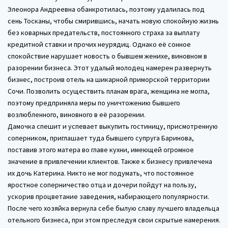
Элеонора Андреевна обанкротилась, поэтому удалилась под
сень Тосканы, чтобы смирившись, начать новую спокойную жизнь
без коварных предательств, постоянного страха за выплату
кредитной ставки и прочих неурядиц. Однако её сонное
спокойствие нарушает новость о бывшем женихе, виновном в
разорении бизнеса. Этот удалый молодец намерен развернуть
бизнес, построив отель на шикарной приморской территории
Сочи. Позволить осуществить планам врага, женщина не могла,
поэтому предприняла меры по уничтожению бывшего
возлюбленного, виновного в её разорении.
Дамочка спешит и успевает выкупить гостиницу, присмотренную
соперником, приглашает туда бывшего супруга Баринова,
поставив этого матера во главе кухни, имеющей огромное
значение в привлечении клиентов. Также к бизнесу привлечена
их дочь Катерина. Никто не мог подумать, что постоянное
яростное соперничество отца и дочери пойдут на пользу,
ускорив процветание заведения, набирающего популярности.
После чего хозяйка вернула себе былую славу лучшего владельца
отельного бизнеса, при этом преследуя свои скрытые намерения.