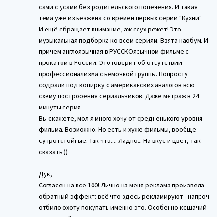
сами с усами без родительского попечения. И такая
тема уже изъезжена со времен первых серий "Кухни".
И ещё обращает внимание, аж слух режет! Это -
музыкальная подборка ко всем сериям. Взята наобум. И
причем англоязычная в РУССКОязычном фильме с
прокатом в России. Это говорит об отсутствии
профессионализма съемочной группы. Попросту
содрали под копирку с американских аналогов всю
схему построоения сериальчиков. Даже метраж в 24
минуты серия.
Вы скажете, мол я много хочу от средненького уровня
фильма. Возможно. Но есть и хуже фильмы, вообще
супротстойные. Так что.... Ладно... На вкус и цвет, так
сказать ))
Дук,
Согласен на все 100! Лично на меня реклама произвела
обратный эффект: всё что здесь рекламируют - напроч
отбило охоту покупать именно это. Особенно кошачий