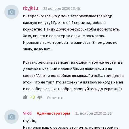
rbyjktu
22 ноября 2020 13:46
Интересно! Только у меня затормаживается кадр
каждую минуту? Где-то с 14 серии задолбало
конкретно. Найду другой ресурс, чтобы досмотреть.
Хотя, ничего и не потеряю если не посмотрю.
И реклама тоже тормозит и зависает. В чем дело не
знаю, но ну нах...
Кстати, реклама зависает на одном и том же месте где
девочка и мальчик с волшебными палочками и на
словах "А вот и волшебная вязанка..." и всё... триндец на
этом. Что не так? Что за хрень? А вязанку никогда не ел
и не собираюсь, хоть обрекламируйтесь до усрачки ))
+3
Ответить
vika
Администраторы
21 ноября 2020 21:31
rbyjktu,
Ну мнения ваш о сериале это нечто, комментарий не