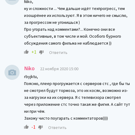
Niko,
ну и сложности ... Чем дальше идёт техпрогресс, тем
изошрёнее их используют. Я в этом ничего не смыслю,
за прогрессом не угонишься )
Про угорать над комментами?... Конечно они все
субъективные, в том числе и мой. Особого бурного
обсуждения самого фильма не наблюдается ))
+1
Ответить
Niko
22 ноября 2020 15:00
rbyjktu,
Поясню, плеер прогружается с серверов стс , где бы ты
не смотрел будут тормоза, это их косяк, возможно из-
за нагрузки на их сервера. Я с телевизора смотрел
через приложение стс точно такая же фигня. А сайт тут
ни при чём.
Захожу чисто поугарать с комментаторов))))
-1
Ответить