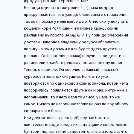
(продукт) его заинтересовал. Так?
Но когда один и тот же ролик 4 (!!!) раза подряд
прокручивается - это уже до блевотины и отвращения.
Так вот, похоже у меня навсегда отбило охоту покупать
кошачий корм Роял Канин и майонез Хайнц, коими
рекламами ну просто ЗА@@АЛИ. Ну прям до омерзения
достали. Наверное владельцу ресурса абсолютно
пофигу какими дозами и как будет здесь крутиться
реклама. Он (владелец канала) получил свои деньги за
размещение чьей-то рекламы, остальное ему пофиг.
Теперь о сериале. Он конечно забавный, с массой
курьезов и нелепых ситуаций. Но что-то уже
повторяются по одинаковой схеме: он+она, потом чета
поссорились, появляются другие он и она, интрижки и
непонималки, то у него Варя то Алиса, у Вари то же
самое. Ничего не напоминает? Уже не раз по подобному
сценарию это было.
Или другая песня: у него (неё) крутые богатые
влиятельные родители, а их чада эдакие совестливые
бунтари, мол мы такие самостоятельные и гордые, что