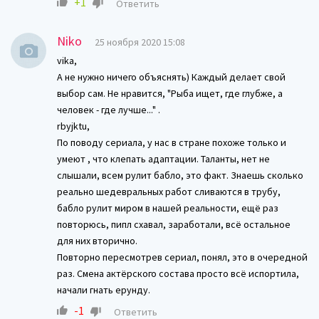
+1
Ответить
Niko
25 ноября 2020 15:08
vika,
А не нужно ничего объяснять) Каждый делает свой
выбор сам. Не нравится, "Рыба ищет, где глубже, а
человек - где лучше..." .
rbyjktu,
По поводу сериала, у нас в стране похоже только и
умеют , что клепать адаптации. Таланты, нет не
слышали, всем рулит бабло, это факт. Знаешь сколько
реально шедевральных работ сливаются в трубу,
бабло рулит миром в нашей реальности, ещё раз
повторюсь, пипл схавал, заработали, всё остальное
для них вторично.
Повторно пересмотрев сериал, понял, это в очередной
раз. Смена актёрского состава просто всё испортила,
начали гнать ерунду.
-1
Ответить