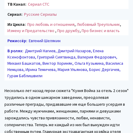
ТВ Канал:
Сериал СТС
Сериал:
Русские Сериалы
Из Цикла:
Про любовь и отношения
,
Любовный Треугольник
,
Измену и Предательство
,
Про дружбу
,
Про бизнес и власть
Режиссёр:
Евгений Шелякин
В ролях:
Дмитрий Нагиев, Дмитрий Назаров, Елена
Ксенофонтова, Григорий Сиятвинда, Валерия Федорович,
Михаил Башкатов, Виктор Хориняк, Ольга Кузьмина, Василиса
Немцова, Ирина Темичева, Мария Ульянова, Борис Дергачев,
Гурам Баблишвили
Несколько лет назад герои сюжета "Кухня Война за отель 2 сезон"
трудились в одном шикарном заведении, преодолевая
различные преграды, придававшие им еще большего усердия в
работе. Между мужчинами, женщинами, парнями и девушками
зарождались чувства привязанности, любви, ненависти,
соперничества. Теперь же каждый из них был вынужден идти
собственным путем. Гламурная экстравагантная хозяйка отеля