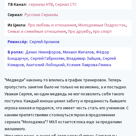
ТВ Канал:
сериалы НТВ
,
Сериал СТС
Сериал:
Русские Сериалы
Из Цикла:
Про любовь и отношения
,
Молодежные Подросток
,
Семью и семейные отношения
,
Про дружбу
,
про спорт
Режиссёр:
Сергей Арланов
В ролях:
Денис Никифоров, Михаил Жигалов, Фёдор
Бондарчук, Сергей Габриэлян, Владимир Зайцев, Сергей
Комаров, Анатолий Лобоцкий, Ксения Лаврова-Глинка
"Медведи" наконец-то влились в график тренировок. Теперь
пропустить занятие было не только не возможно, а и постыдно.
Уважая Сергея, ни один медведь не мог позволить себя такого
поступка. Каждый юноша ценил заботу и преданность бывшего
игрока хоккея и гордился, что имеет честь стать его учеником. С
какими препятствиями столкнуться герои в продолжении
сериала "Молодежка"? МХЛ остается пока еще за пределами
желаемого.
Игра игре рознь и знает об этом каждый игрок. Сегодня ты