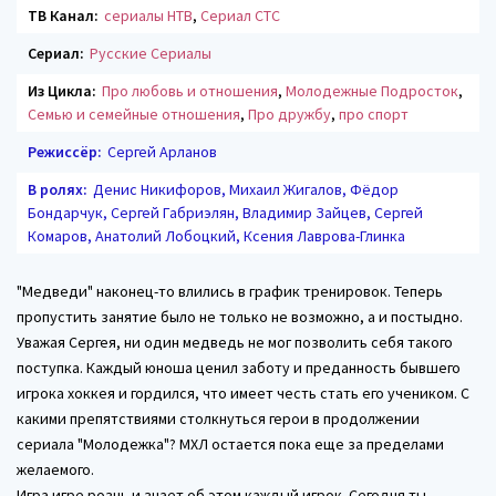
ТВ Канал:
сериалы НТВ
,
Сериал СТС
Сериал:
Русские Сериалы
Из Цикла:
Про любовь и отношения
,
Молодежные Подросток
,
Семью и семейные отношения
,
Про дружбу
,
про спорт
Режиссёр:
Сергей Арланов
В ролях:
Денис Никифоров, Михаил Жигалов, Фёдор
Бондарчук, Сергей Габриэлян, Владимир Зайцев, Сергей
Комаров, Анатолий Лобоцкий, Ксения Лаврова-Глинка
"Медведи" наконец-то влились в график тренировок. Теперь
пропустить занятие было не только не возможно, а и постыдно.
Уважая Сергея, ни один медведь не мог позволить себя такого
поступка. Каждый юноша ценил заботу и преданность бывшего
игрока хоккея и гордился, что имеет честь стать его учеником. С
какими препятствиями столкнуться герои в продолжении
сериала "Молодежка"? МХЛ остается пока еще за пределами
желаемого.
Игра игре рознь и знает об этом каждый игрок. Сегодня ты